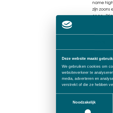
name high-
zijn zoons
ongewijzig
leiden.
VADO is ee
zijn onder
Toestemming
componen
toegevoegd
Deze website maakt gebruik
We gebruiken cookies om cont
Jan Adams,
websiteverkeer te analyseren
bedrijven 
media, adverteren en analys
combinatie
verstrekt of die ze hebben v
ons in sta
Toestemmingsselectie
Ook John d
Noodzakelijk
familiebed