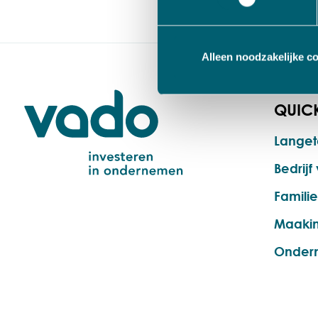
kwaliteit 
recent uit
Alleen noodzakelijke c
QUICK
Langet
Bedrij
Famili
Maakin
Onder