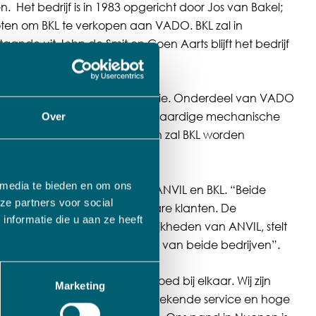
n.
Het bedrijf is in 1983 opgericht door Jos van Bakel;
esloten om BKL te verkopen aan VADO. BKL zal in
ande uit John de Smit en Coen Aarts blijft het bedrijf
nde bedrijven in de maakindustrie. Onderdeel van VADO
 zijn in de productie van hoogwaardige mechanische
Over
 ANVIL prima bij elkaar passen zal BKL worden
 media te bieden en om ons
ordelen in de combinatie van ANVIL en BKL. “Beide
ze partners voor social
dustrie en hebben vergelijkbare klanten. De
nformatie die u aan ze heeft
 BKL, met de productiemogelijkheden van ANVIL, stelt
uime kansen voor verdere groei van beide bedrijven”.
p. “Onze bedrijven passen goed bij elkaar. Wij zijn
Marketing
 waarden. We willen beide uitstekende service en hoge