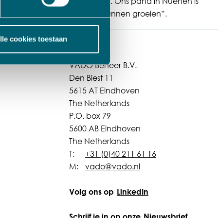
 vakmanschap van onze mensen. Ons pand in Nuenen is
n om hier gezond verder te kunnen groeien”.
lle cookies toestaan
VADO Beheer B.V.
Den Biest 11
5615 AT Eindhoven
The Netherlands
P.O. box 79
5600 AB Eindhoven
The Netherlands
T:
+31 (0)40 211 61 16
M:
vado@vado.nl
Volg ons op
LinkedIn
Schrijf je in op onze
Nieuwsbrief