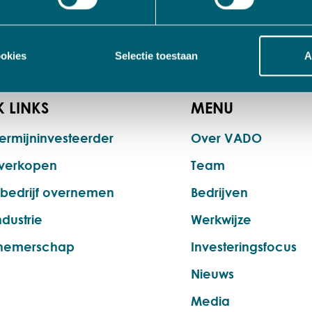
leveren aan onze klanten en we investeren continu in het
gebreid en samen met ANVIL hebben we alle mogelijkhede
ookies
Selectie toestaan
A
 LINKS
MENU
ermijninvesteerder
Over VADO
f verkopen
Team
ebedrijf overnemen
Bedrijven
dustrie
Werkwijze
nemerschap
Investeringsfocus
Nieuws
Media