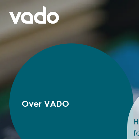
Over VADO
H
f