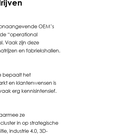
rijven
 toonaangevende OEM’s
mde “operational
l. Vaak zijn deze
trijzen en fabriekshallen.
 bepaalt het
kt en klantenwensen is
aak erg kennisintensief.
waarmee ze
cluster in op strategische
e, industrie 4.0, 3D-