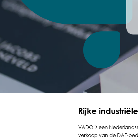
Rijke industrië
VADO is een Nederlandse 
verkoop van de DAF-bedri