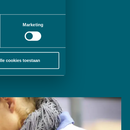
, vanuit Eindhoven, een
edrijven en ondernemers
Marketing
aandeelhouder van MCB;
achtig jaar geleden
ze marktleider in de
lle cookies toestaan