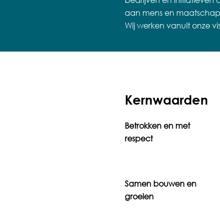
bedrijven en initiatieve
aan mens en maatschappi
Wij werken vanuit onze vi
Kernwaarden
Betrokken en met
respect
Samen bouwen en
groeien