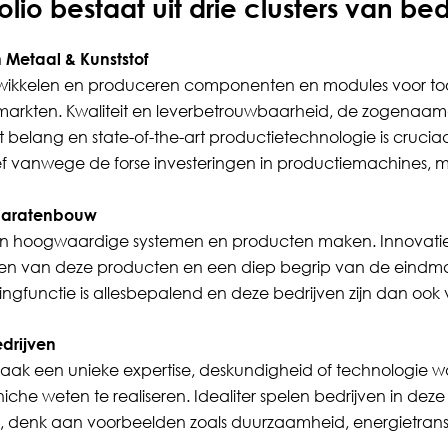
lio bestaat uit drie clusters van bed
n Metaal & Kunststof
ntwikkelen en produceren componenten en modules voor
ndmarkten. Kwaliteit en leverbetrouwbaarheid, de zogenaa
t belang en state-of-the-art productietechnologie is cruciaa
ef vanwege de forse investeringen in productiemachines, ma
paratenbouw
en hoogwaardige systemen en producten maken. Innovatie
 van deze producten en een diep begrip van de eindmar
gfunctie is allesbepalend en deze bedrijven zijn dan ook v
edrijven
aak een unieke expertise, deskundigheid of technologie 
che weten te realiseren. Idealiter spelen bedrijven in deze 
n, denk aan voorbeelden zoals duurzaamheid, energietransiti