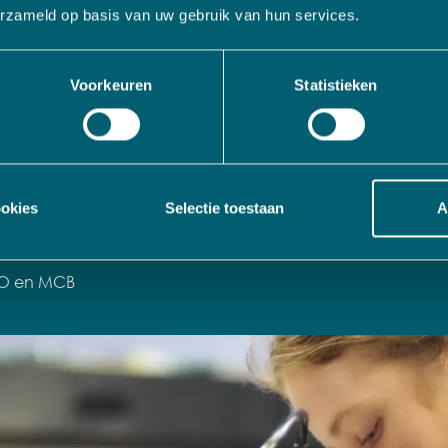
erzameld op basis van uw gebruik van hun services.
ADO uit een klein team met veel industriële ervaring dat
tig maakbedrijven beheert. Altijd nieuwsgierig om nieuwe b
Voorkeuren
Statistieken
ermanent op zoek naar nieuwe investeringsmogelijkheden.
it portfolio van bedrijven is VADO al sinds jaar en dag 
t. Samen met twee andere families, die MCB meer dan t
 nog altijd nauw betrokken bij het reilen en zeilen van de
ookies
Selectie toestaan
A
O en MCB