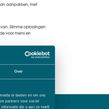
e van aanpakken, met
 van. Slimme oplossingen
de voor mens en
solide financiële basis
te groeien.
Over
 media te bieden en om ons
ze partners voor social
nformatie die u aan ze heeft