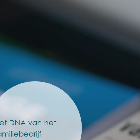
et DNA van het
amiliebedrijf