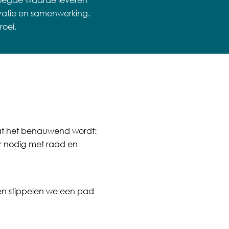
evoegde waarde leveren
atie en samenwerking.
roei.
dat het benauwend wordt:
r nodig met raad en
men stippelen we een pad