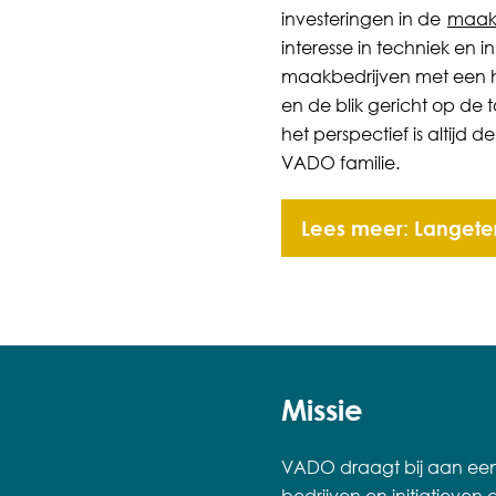
investeringen in de
maaki
interesse in techniek en
maakbedrijven met een h
en de blik gericht op d
het perspectief is altijd 
VADO familie.
Lees meer: Langete
Missie
VADO draagt bij aan een