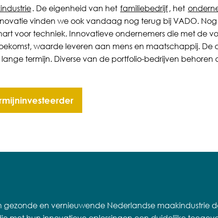
ndustrie
. De eigenheid van het
familiebedrijf
, het
ondern
 innovatie vinden we ook vandaag nog terug bij VADO. Nog 
art voor techniek. Innovatieve ondernemers die met de vo
e toekomst, waarde leveren aan mens en maatschappij. De 
de lange termijn. Diverse van de portfolio-bedrijven behoren a
rmijninvesteerder
 gezonde en vernieuwende Nederlandse maakindustrie doo