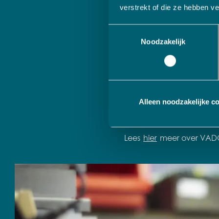
verstrekt of die ze hebben v
Vandaag de dag bestaat V
Toestemmingsselectie
portfolio van circa twin
Noodzakelijk
te leren kennen is men p
Naast aandeelhouder in d
Metaal Compagnie Braban
hebben opgericht, is VADO
Alleen noodzakelijke c
metaalgroothandel.
Lees
hier
meer over VAD