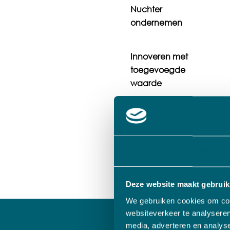
Nuchter
ondernemen
Innoveren met
toegevoegde
waarde
Solide en
betrouwbaar
Toestemming
Deze website maakt gebruik
We gebruiken cookies om cont
websiteverkeer te analyseren
De juiste eind
media, adverteren en analys