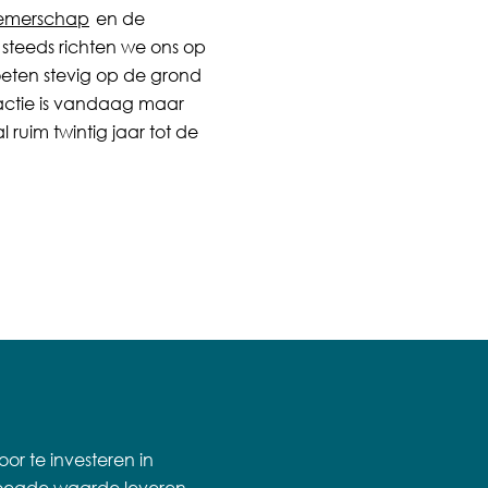
emerschap
en de
steeds richten we ons op
eten stevig op de grond
actie is vandaag maar
l ruim twintig jaar tot de
r te investeren in