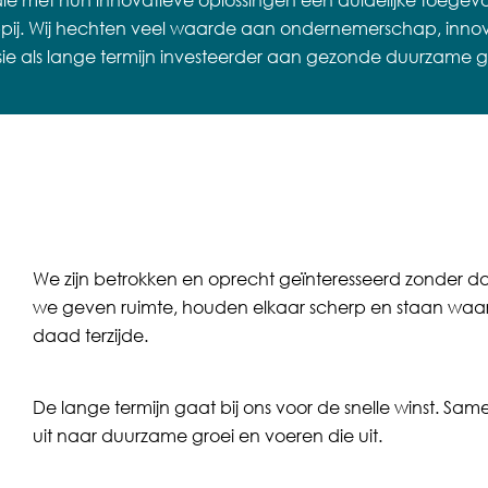
n die met hun innovatieve oplossingen een duidelijke toeg
j. Wij hechten veel waarde aan ondernemerschap, innov
sie als lange termijn investeerder aan gezonde duurzame g
We zijn betrokken en oprecht geïnteresseerd zonder 
we geven ruimte, houden elkaar scherp en staan waa
daad terzijde.
De lange termijn gaat bij ons voor de snelle winst. Sa
uit naar duurzame groei en voeren die uit.