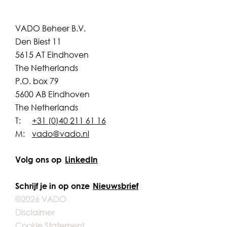
VADO Beheer B.V.
Den Biest 11
5615 AT Eindhoven
The Netherlands
P.O. box 79
5600 AB Eindhoven
The Netherlands
T:
+31 (0)40 211 61 16
M:
vado@vado.nl
Volg ons op
LinkedIn
Schrijf je in op onze
Nieuwsbrief
©2026 VADO
Disclaimer
Cookie Statement