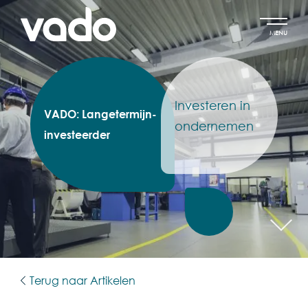
MENU
Investeren in
VADO: Langetermijn-
ondernemen
investeerder
Terug naar Artikelen