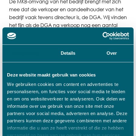
De MKB-omvang van het bedrijf brengt met zich
mee dat de verkoper en aandeelhouder van het
bedrijf vaak tevens directeur is, de DGA. Wij vinden
het fijn als de DGA na verkoop nog een aantal
jaren aan boord wil blijven. Maar het komt ook
voor dat meteen na verkoop een nieuwe directeur
gevonden moet worden omdat de verkopende
Toestemming
Details
Over
DGA andere dingen wil gaan doen.
Ruimte voor ondernemerschap
Deze website maakt gebruik van cookies
binnen onze
We gebruiken cookies om content en advertenties te
investeringsmaatschappij
personaliseren, om functies voor social media te bieden
en om ons websiteverkeer te analyseren. Ook delen we
informatie over uw gebruik van onze site met onze
Wij hechten veel waarde aan
ondernemerschap
.
partners voor social media, adverteren en analyse. Deze
Vanuit onze geschiedenis begrijpen we de
partners kunnen deze gegevens combineren met andere
verantwoordelijkheid die je als onderneming hebt
informatie die u aan ze heeft verstrekt of die ze hebben
voor medewerkers, leveranciers en klanten.
verzameld op basis van uw gebruik van hun services.