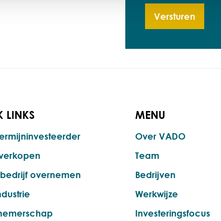
Versturen
 LINKS
MENU
ermijninvesteerder
Over VADO
f verkopen
Team
ebedrijf overnemen
Bedrijven
dustrie
Werkwijze
nemerschap
Investeringsfocus