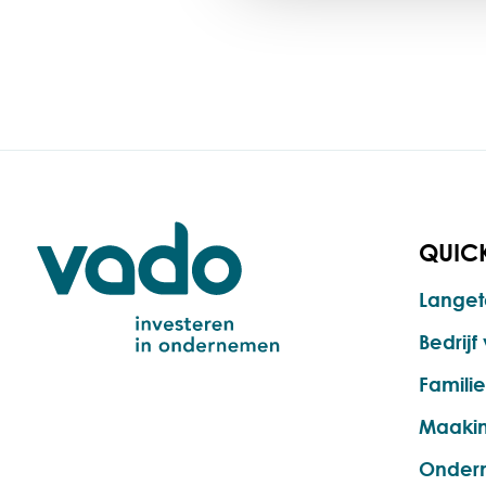
QUICK
Langet
Bedrij
Famili
Maakin
Onder