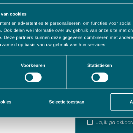
Uw naam
*
nkedIn
voor het laatste
 van cookies
ent en advertenties te personaliseren, om functies voor social
Bedrijfsnaam
*
. Ook delen we informatie over uw gebruik van onze site met on
e. Deze partners kunnen deze gegevens combineren met andere i
erzameld op basis van uw gebruik van hun services.
E-mailadres
*
Voorkeuren
Statistieken
Telefoonnummer
Uw vraag
ookies
Selectie toestaan
A
Ja, ik ga akkoo