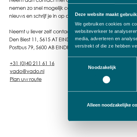
nemen zo snel mogelijk contact op. Volg ons ook op
Li
Deze website maakt gebruik
nieuws en schrijf je in op onze
nieuwsbrief
!
We gebruiken cookies om cont
Neemt u liever zelf contact op?
websiteverkeer te analyseren
media, adverteren en analys
Den Biest 11, 5615 AT EINDHOVEN
verstrekt of die ze hebben v
Postbus 79, 5600 AB EINDHOVEN
Toestemmingsselectie
+31 (0)40 211 61 16
Noodzakelijk
vado@vado.nl
Plan uw route
Alleen noodzakelijke c