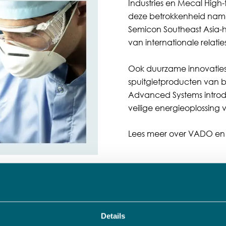
Industries en Mecal High
deze betrokkenheid name
Semicon Southeast Asia-h
van internationale relaties
Ook duurzame innovaties
spuitgietproducten van b
Advanced Systems introdu
veilige energieoplossing
Lees meer over VADO en 
ADO?
Details
 contactformulier en we