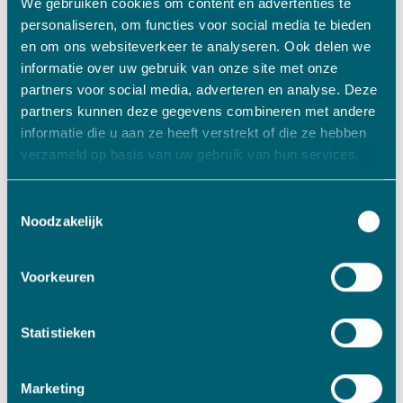
We gebruiken cookies om content en advertenties te
en ontwikkelingen en via korte lijnen snel
personaliseren, om functies voor social media te bieden
beslissingen te nemen.
en om ons websiteverkeer te analyseren. Ook delen we
informatie over uw gebruik van onze site met onze
partners voor social media, adverteren en analyse. Deze
Het VADO-portfolio van bedrijven bestaat uit drie
partners kunnen deze gegevens combineren met andere
clusters van bedrijven:
informatie die u aan ze heeft verstrekt of die ze hebben
Cluster Toeleverbedrijven die componenten en
verzameld op basis van uw gebruik van hun services.
modules ontwikkelen en produceren voor
toonaangevende OEM’s en spelers in diverse
Toestemmingsselectie
eindmarkten;
Noodzakelijk
Cluster Machine- en Apparatenbouw met
bedrijven die complexe en hoogwaardige
Voorkeuren
systemen en producten maken;
Cluster Specialistische bedrijven die met hun
Statistieken
unieke expertise, deskundigheid of technologie
marktleiderschap in een niche weten te
Marketing
realiseren.