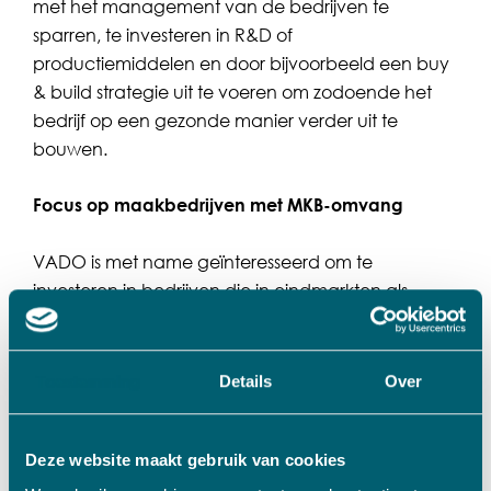
met het management van de bedrijven te
sparren, te investeren in R&D of
productiemiddelen en door bijvoorbeeld een buy
& build strategie uit te voeren om zodoende het
bedrijf op een gezonde manier verder uit te
bouwen.
Focus op maakbedrijven met MKB-omvang
VADO is met name geïnteresseerd om te
investeren in bedrijven die in eindmarkten als
semicon, medical, analytical, pharma, food,
transport, defensie en intra-logistiek actief zijn. De
omzet van de bedrijven waarin VADO investeert
Toestemming
Details
Over
ligt meestal in de range van 5 tot 50 miljoen euro.
Groot genoeg om een professionele en
bepalende speler in een niche te zijn. Klein
Deze website maakt gebruik van cookies
genoeg om snel en flexibel te reageren op kansen