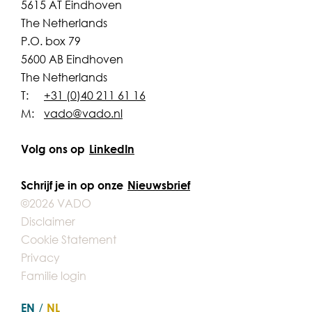
5615 AT Eindhoven
The Netherlands
P.O. box 79
5600 AB Eindhoven
The Netherlands
T:
+31 (0)40 211 61 16
M:
vado@vado.nl
Volg ons op
LinkedIn
Schrijf je in op onze
Nieuwsbrief
©2026 VADO
Disclaimer
Cookie Statement
Privacy
Familie login
EN
NL