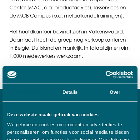
Center (MAC, o.a. productadvies), lasservices en
de MCB Campus (o.a. metaalkundetrainingen).
Het hoofdkantoor bevindt zich in Valkenswaard.
Daarnaast heeft de groep nog verkoopkantoren
in België, Duitsland en Frankrijk. In totaal zijn er ruim
1.000 medewerkers werkzaam.
Bezoek de website van MCB
Toestemming
Details
Over
Betrokkenheid VADO
Deze website maakt gebruik van cookies
MCB is in 1941 opgericht als Metaal Compagnie
We gebruiken cookies om content en advertenties te
“Brabant” door de families Van Kempen en Van
personaliseren, om functies voor social media te bieden
Ettro die samen met de familie Van Doorne vanaf
en om ons websiteverkeer te analyseren. Ook delen we