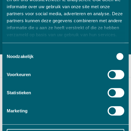
het eerste moment aandeelhouder in MCB zijn.
informatie over uw gebruik van onze site met onze
Sinds 2016 is Aart Fortanier, CEO VADO, voorzitter
partners voor social media, adverteren en analyse. Deze
van de Raad van Commissarissen van MCB.
partners kunnen deze gegevens combineren met andere
informatie die u aan ze heeft verstrekt of die ze hebben
verzameld op basis van uw gebruik van hun services.
Toestemmingsselectie
Noodzakelijk
Voorkeuren
Statistieken
Marketing