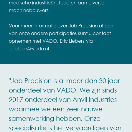
medische industrieën, food en aan diverse
machinebouwers.
Voor meer informatie over Job Precision of één
van onze andere participaties kunt u contact
opnemen met VADO,
Eric Liebers
via
e.liebers@vado.nl
.
"Job Precision is al meer dan 30 jaar
onderdeel van VADO. We zijn sinds
2017 onderdeel van Anvil Industries
waarmee we een zeer nauwe
samenwerking hebben. Onze
specialisatie is het vervaardigen van