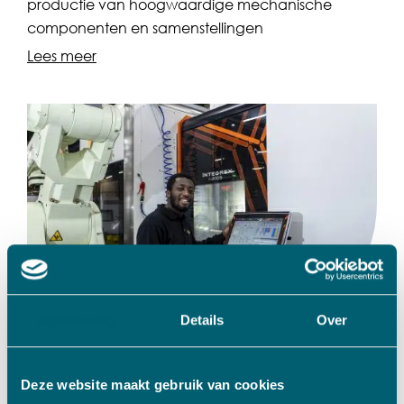
productie van hoogwaardige mechanische
componenten en samenstellingen
Lees meer
Toestemming
Details
Over
Metaal/Kunststof
Deze website maakt gebruik van cookies
Rols Machineonderdelen