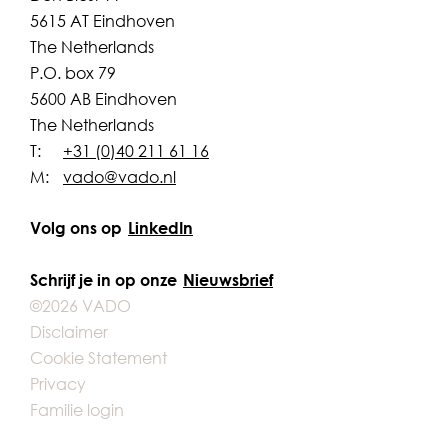
5615 AT Eindhoven
The Netherlands
P.O. box 79
5600 AB Eindhoven
The Netherlands
T:
+31 (0)40 211 61 16
M:
vado@vado.nl
Volg ons op
LinkedIn
Schrijf je in op onze
Nieuwsbrief
©2026 VADO
Disclaimer
Cookie Statement
Privacy
Familie login