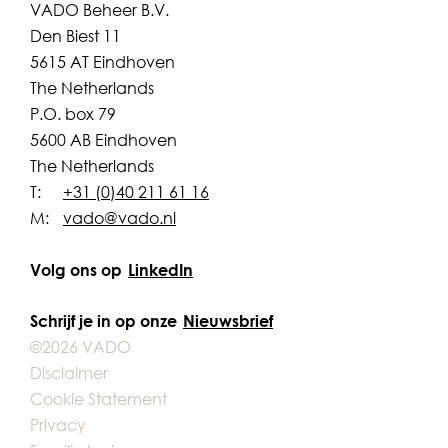
VADO Beheer B.V.
Den Biest 11
5615 AT Eindhoven
The Netherlands
P.O. box 79
5600 AB Eindhoven
The Netherlands
T:
+31 (0)40 211 61 16
M:
vado@vado.nl
Volg ons op
LinkedIn
Schrijf je in op onze
Nieuwsbrief
©2026 VADO
Disclaimer
Cookie Statement
Privacy