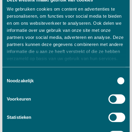
Martin Bril, algemeen directeur van DTE, ziet veel
voordelen in de samenwerking met VADO: “We
We gebruiken cookies om content en advertenties te
personaliseren, om functies voor social media te bieden
hebben de afgelopen jaren een sterke en
en om ons websiteverkeer te analyseren. Ook delen we
gezonde groei doorgemaakt. Ik ben blij dat we
informatie over uw gebruik van onze site met onze
met VADO een investeerder hebben gevonden
partners voor social media, adverteren en analyse. Deze
die qua cultuur en visie op ondernemen prima bij
partners kunnen deze gegevens combineren met andere
ons aansluit. Hiermee hebben we een
informatie die u aan ze heeft verstrekt of die ze hebben
betrouwbare en financieel sterke partner
verzameld op basis van uw gebruik van hun services.
gevonden voor de verdere groei die we met DTE
voor ogen hebben”.
Toestemmingsselectie
Noodzakelijk
Ook Frank Geerdink, voormalig DGA van DTE, is blij
met de overname door VADO: “Bij de verkoop
Voorkeuren
van je onderneming wil je het bedrijf een goed
nieuw ‘thuis’ geven. We hebben dat proces heel
zorgvuldig aangepakt en zijn blij dat we met
Statistieken
VADO de ideale investeerder hebben gevonden.”