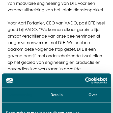
van modulaire engineering van DTE voor een
verdere uitbreiding van het totale dienstenpakket.
Voor Aart Fortanier, CEO van VADO, past DTE heel
goed bij VADO. “We kennen elkaar geruime tijd
omdat verschillende van onze deelnemingen al
langer samenwerken met DTE. We hebben
daarom deze volgende stap gezet. DTE is een
gezond bedrijf, met onderscheidende kwaliteiten
op het gebied van engineering en productie en
bovendien is ze werkzaam in dezelfde
groeimarkten als een flink aantal van onze andere
deelnemingen. Dat levert mooie kansen op voor
verdere samenwerking en uitbreiding van de
integrale dienstverlening aan onze
Toestemming
Details
Over
opdrachtgevers.”
Deze website maakt gebruik van cookies