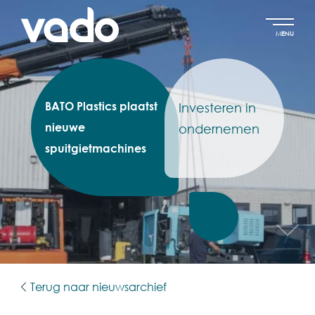
MENU
BATO Plastics plaatst
Investeren in
nieuwe
ondernemen
spuitgietmachines
Terug naar nieuwsarchief