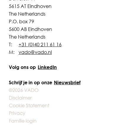
5615 AT Eindhoven
The Netherlands
P.O. box 79
5600 AB Eindhoven
The Netherlands
T:
+31 (0)40 211 61 16
M:
vado@vado.nl
Volg ons op
LinkedIn
Schrijf je in op onze
Nieuwsbrief
©2026 VADO
Disclaimer
Cookie Statement
Privacy
Familie login