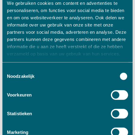
We gebruiken cookies om content en advertenties te
personaliseren, om functies voor social media te bieden
en om ons websiteverkeer te analyseren. Ook delen we
informatie over uw gebruik van onze site met onze
partners voor social media, adverteren en analyse. Deze
partners kunnen deze gegevens combineren met andere
informatie die u aan ze heeft verstrekt of die ze hebben
QUICK LINKS
verzameld op basis van uw gebruik van hun services.
Toestemmingsselectie
Langetermijninvesteerder
Noodzakelijk
Bedrijf verkopen
Familiebedrijf overnemen
Voorkeuren
Maakindustrie
Statistieken
Ondernemerschap
Marketing