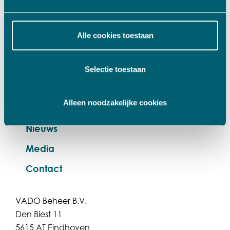
MENU
Over VADO
Alle cookies toestaan
Team
Bedrijven
Selectie toestaan
Werkwijze
Alleen noodzakelijke cookies
Investeringsfocus
Nieuws
Media
Contact
VADO Beheer B.V.
Den Biest 11
5615 AT Eindhoven