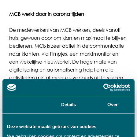
MCB werkt door in corona tijden
De medewerkers van MCB werken, deels vanuit
huis, gewoon door om klanten maximaal te blijven
bedienen. MCB is zeer actief in de communicatie
naar klanten, via filmpjes, een marktmonitor en
een wekelijkse nieuwsbrief. De hoge mate van
digitalisering en automatisering helpt om alle
activiteiten min of meer als vanouds uit te voeren.
Voor meer informatie zie
www.mcb.eu
of volg
MCB op linkedin om op de hoogte te blijven.
Toestemming
Details
Over
Deze website maakt gebruik van cookies
We gebruiken cookies om content en advertenties te