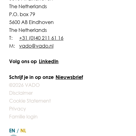
The Netherlands
P.O. box 79
5600 AB Eindhoven
The Netherlands
T:
+31 (0)40 211 61 16
M:
vado@vado.nl
Volg ons op
LinkedIn
Schrijf je in op onze
Nieuwsbrief
©2026 VADO
Disclaimer
Cookie Statement
Privacy
Familie login
EN
NL